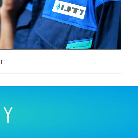
RE
RY
RY