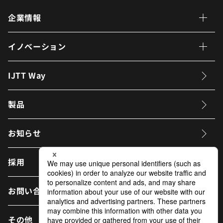
企業情報
企業情報 トップページ
イノベーション
企業理念
イノベーション トップページ
IJTT Way
社長メッセージ
CTOメッセージ
製品
IJTTが目指す姿
カーボンニュートラル
への取り組み
お知らせ
会社概要
電動化への取り組み
役員
採用
ESG先進モデル工場建設
への取り組み
拠点
マンガで解説
IJTTの挑戦
お問い合わせ
組織図
その他
沿革