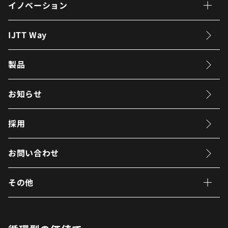
企業情報 トップページ
イノベーション
企業理念
イノベーション トップページ
IJTT Way
社長メッセージ
CTOメッセージ
製品
IJTTが目指す姿
カーボンニュートラル
への取り組み
お知らせ
会社概要
電動化への取り組み
役員
採用
ESG先進モデル工場建設
への取り組み
拠点
マンガで解説
IJTTの挑戦
お問い合わせ
組織図
その他
沿革
購買情報
ご利用にあたって