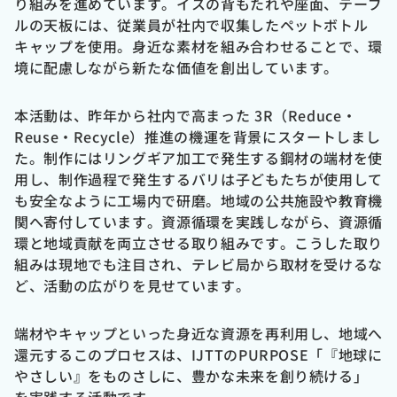
り組みを進めています。イスの背もたれや座面、テーブ
ルの天板には、従業員が社内で収集したペットボトル
キャップを使用。身近な素材を組み合わせることで、環
境に配慮しながら新たな価値を創出しています。
本活動は、昨年から社内で高まった
3R
（
Reduce
・
Reuse
・
Recycle
）推進の機運を背景にスタートしまし
た。制作にはリングギア加工で発生する鋼材の端材を使
用し、制作過程で発生するバリは子どもたちが使用して
も安全なように工場内で研磨。地域の公共施設や教育機
関へ寄付しています。資源循環を実践しながら、資源循
環と地域貢献を両立させる取り組みです。こうした取り
組みは現地でも注目され、テレビ局から取材を受けるな
ど、活動の広がりを見せています。
端材やキャップといった身近な資源を再利用し、地域へ
還元するこのプロセスは、
IJTT
の
PURPOSE
「『地球に
やさしい』をものさしに、豊かな未来を創り続ける」