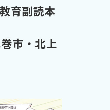
ア教育副読本
花巻市・北上